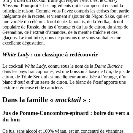
S’il y a bien un
cocktail
fruité qui respire l’été, c’est le
Cherry
Blossom
. Pourquoi ? Les ingrédients qui le composent en sont la
principale raison. Comme vous l’avez compris les cerises font partie
intégrante de la recette, et viennent s’ajouter du Nigori Sake, qui est
une variété du célèbre alcool de riz Japonais, de la Vodka, alcool
populaire de Russie, du jus d’orange et du jus de citron, du sirop de
Grenadine, de l’extrait d’amandes, de la menthe fraîche et des
glaçons. Le tout mixé, nous ne pouvons que vous souhaiter une
excellente dégustation.
White Lady
: un classique à redécouvrir
Le cocktail
White Lady
, connu sous le nom de la
Dame Blanche
dans les pays francophones, est une boisson à base de Gin, de jus de
citron, de Triple Sec qui est une liqueur aromatisée à l’orange, d’un
blanc d’œuf et d’un zeste de citron. Le blanc de l’œuf apporte une
texture crémeuse et de caractère.
Dans la famille «
mocktail
» :
Jus de Pomme-Concombre-épinard : boire du vert a
du bon
Ce jus, sans alcool et 100% végan, est un concentré de vitamines.