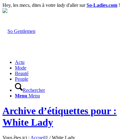
Hey, les mecs, dites à votre
lady
d'aller sur
So-Ladies.com
!
Actu
Mode
Beauté
People
Rechercher
Menu
Menu
Archive d’étiquettes pour :
White Lady
Vous êtes ici :
Accueil
1
/
White Lady