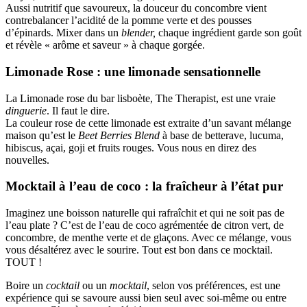
Aussi nutritif que savoureux, la douceur du concombre vient
contrebalancer l’acidité de la pomme verte et des pousses
d’épinards. Mixer dans un
blender,
chaque ingrédient garde son goût
et révèle « arôme et saveur » à chaque gorgée.
Limonade Rose : une limonade sensationnelle
La Limonade rose du bar lisboète, The Therapist, est une vraie
dinguerie
. Il faut le dire.
La couleur rose de cette limonade est extraite d’un savant mélange
maison qu’est le
Beet Berries Blend
à base de betterave, lucuma,
hibiscus, açai, goji et fruits rouges. Vous nous en direz des
nouvelles.
Mocktail à l’eau de coco : la fraîcheur à l’état pur
Imaginez une boisson naturelle qui rafraîchit et qui ne soit pas de
l’eau plate ? C’est de l’eau de coco agrémentée de citron vert, de
concombre, de menthe verte et de glaçons. Avec ce mélange, vous
vous désaltérez avec le sourire. Tout est bon dans ce mocktail.
TOUT !
Boire un
cocktail
ou un
mocktail
, selon vos préférences, est une
expérience qui se savoure aussi bien seul avec soi-même ou entre