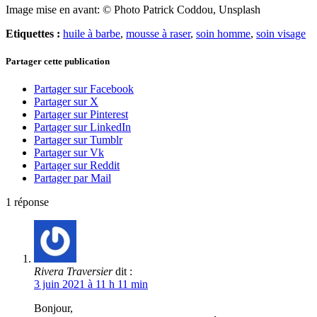
Image mise en avant: © Photo Patrick Coddou, Unsplash
Etiquettes :
huile à barbe
,
mousse à raser
,
soin homme
,
soin visage
Partager cette publication
Partager sur Facebook
Partager sur X
Partager sur Pinterest
Partager sur LinkedIn
Partager sur Tumblr
Partager sur Vk
Partager sur Reddit
Partager par Mail
1
réponse
Rivera Traversier
dit :
3 juin 2021 à 11 h 11 min
Bonjour,