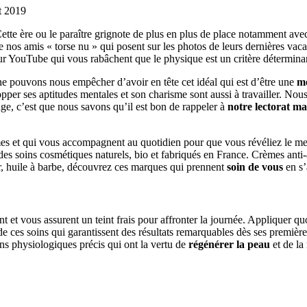
et 2019
ette ère ou le paraître grignote de plus en plus de place notamment av
s amis « torse nu » qui posent sur les photos de leurs dernières vacances
sur YouTube qui vous rabâchent que le physique est un critère déterminan
ne pouvons nous empêcher d’avoir en tête cet idéal qui est d’être une
me
lopper ses aptitudes mentales et son charisme sont aussi à travailler. No
age, c’est que nous savons qu’il est bon de rappeler à
notre lectorat ma
et qui vous accompagnent au quotidien pour que vous révéliez le meille
des soins cosmétiques naturels, bio et fabriqués en France. Crèmes anti-
er, huile à barbe, découvrez ces marques qui prennent
soin de vous
en s’
ent et vous assurent un teint frais pour affronter la journée. Appliquer q
de ces soins qui garantissent des résultats remarquables dès ses premièr
ns physiologiques précis qui ont la vertu de
régénérer la peau
et de la 