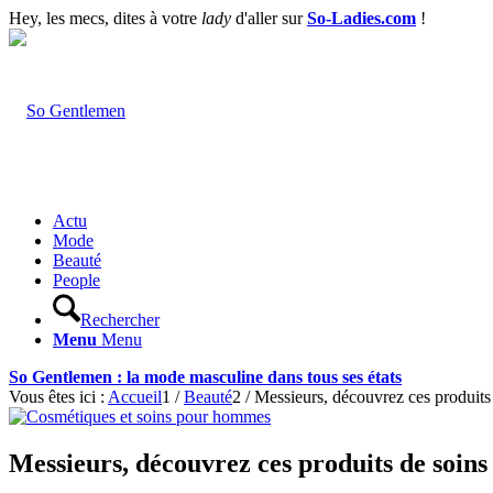
Hey, les mecs, dites à votre
lady
d'aller sur
So-Ladies.com
!
Actu
Mode
Beauté
People
Rechercher
Menu
Menu
So Gentlemen : la mode masculine dans tous ses états
Vous êtes ici :
Accueil
1
/
Beauté
2
/
Messieurs, découvrez ces produits
Messieurs, découvrez ces produits de soins