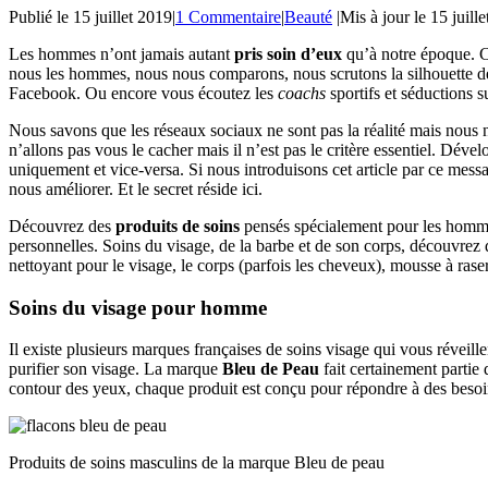
Publié le
15 juillet 2019
|
1 Commentaire
|
Beauté
|
Mis à jour le
15 juill
Les hommes n’ont jamais autant
pris soin d’eux
qu’à notre époque. C
nous les hommes, nous nous comparons, nous scrutons la silhouette de no
Facebook. Ou encore vous écoutez les
coachs
sportifs et séductions 
Nous savons que les réseaux sociaux ne sont pas la réalité mais nous 
n’allons pas vous le cacher mais il n’est pas le critère essentiel. Déve
uniquement et vice-versa. Si nous introduisons cet article par ce mess
nous améliorer. Et le secret réside ici.
Découvrez des
produits de soins
pensés spécialement pour les hommes 
personnelles. Soins du visage, de la barbe et de son corps, découvrez 
nettoyant pour le visage, le corps (parfois les cheveux), mousse à ras
Soins du visage pour homme
Il existe plusieurs marques françaises de soins visage qui vous réveill
purifier son visage. La marque
Bleu de Peau
fait certainement partie 
contour des yeux, chaque produit est conçu pour répondre à des besoi
Produits de soins masculins de la marque Bleu de peau