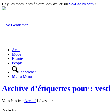
Hey, les mecs, dites à votre
lady
d'aller sur
So-Ladies.com
!
Actu
Mode
Beauté
People
Rechercher
Menu
Menu
Archive d’étiquettes pour : vesti
Vous êtes ici :
Accueil
1
/
vestiaire
Articles