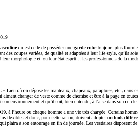
 2019
asculine
qu’est celle de posséder une
garde robe
toujours plus fournie
nt des coupes variées, de qualité et adaptées à leur life-style, qu’ils s
 à leur morphologie et, ou leur état esprit… les professionnels de la mo
 : « Lieu où on dépose les manteaux, chapeaux, parapluies, etc., dans ce
ui aiment changer de veste comme de chemise et être à la page en toutes
 son environnement et qu’il soit, bien entendu, à l’aise dans son cercle 
2019, à l’heure ou chaque homme a une vie très chargée. Certains hommes
us flexibles et donc, pour cette raison, doivent adopter
un look différe
ui plaira à son entourage en fin de journée. Les vestiaires disposent de