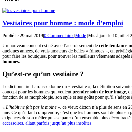
Vestiaires pour homme : mode d’emploi
Publié le
29 mai 2019
|
0 Commentaires
|
Mode
|
Mis à jour le
10 juillet
Un nouveau concept est né avec l’accroissement de
cette tendance m
quelques années, de vrais amateurs de belles « fringues », en privilégia
pour faire les boutiques, pour trouver les meilleurs vêtements adaptés
hommes
.
Qu’est-ce qu’un vestiaire ?
Le dictionnaire Larousse donne du « vestiaire », la définition suivante
concept pour les hommes qui veulent
prendre soin de leur image
, q
fonction de sa morphologie, son style et ses goûts pour qu’il s’adapte à
« L’habit ne fait pas le moine »
, ce vieux dicton n’a plus de sens en 
une. Ce qu’il faut comprendre, c’est que les hommes sont de plus en pl
exigences de son métier puis se parer d’un ensemble plus décontracté q
accessoires, allant parfois jusqu’au plus insolites
.