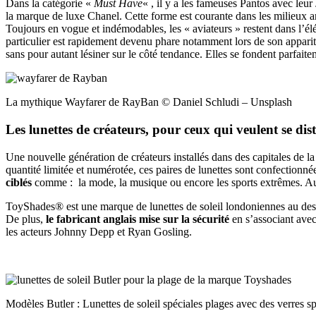
Dans la catégorie «
Must Have
« , il y a les fameuses Pantos avec leur
la marque de luxe Chanel. Cette forme est courante dans les milieux ar
Toujours en vogue et indémodables, les « aviateurs » restent dans l’
particulier est rapidement devenu phare notamment lors de son appari
sans pour autant lésiner sur le côté tendance. Elles se fondent parfait
La mythique Wayfarer de RayBan © Daniel Schludi – Unsplash
Les lunettes de créateurs, pour ceux qui veulent se dis
Une nouvelle génération de créateurs installés dans des capitales de l
quantité limitée et numérotée, ces paires de lunettes sont confectionné
ciblés
comme : la mode, la musique ou encore les sports extrêmes. Aut
ToyShades® est une marque de lunettes de soleil londoniennes au desi
De plus,
le fabricant anglais mise sur la sécurité
en s’associant avec
les acteurs Johnny Depp et Ryan Gosling.
Modèles Butler : Lunettes de soleil spéciales plages avec des v