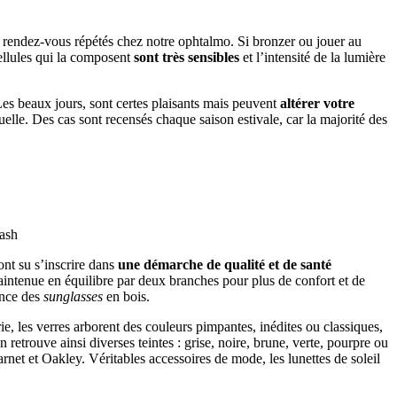
des rendez-vous répétés chez notre ophtalmo. Si bronzer ou jouer au
 cellules qui la composent
sont très sensibles
et l’intensité de la lumière
Les beaux jours, sont certes plaisants mais peuvent
altérer votre
suelle. Des cas sont recensés chaque saison estivale, car la majorité des
ash
ont su s’inscrire dans
une démarche de qualité et de santé
aintenue en équilibre par deux branches pour plus de confort et de
dance des
sunglasses
en bois.
erie, les verres arborent des couleurs pimpantes, inédites ou classiques,
n retrouve ainsi diverses teintes : grise, noire, brune, verte, pourpre ou
net et Oakley. Véritables accessoires de mode, les lunettes de soleil