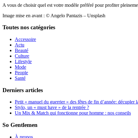
A vous de choisir quel est votre modèle préféré pour profiter pleineme
Image mise en avant : © Angelo Pantazis – Unsplash
Toutes nos catégories
Accessoire
Actu
Beauté
Culture
Lifestyle
Mode
People
Santé
Derniers articles
Petit « manuel du guerrier » des fêtes de fin d’année: décupler 
Stylo, un « must have » de la rentrée ?
Un Mix & Match qui fonctionne pour homme : nos conseils
So Gentlemen
À propos