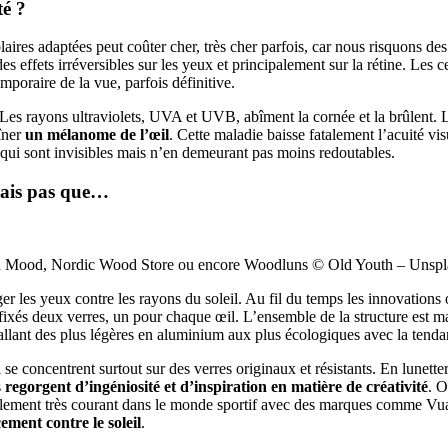
té ?
olaires adaptées peut coûter cher, très cher parfois, car nous risquons 
r des effets irréversibles sur les yeux et principalement sur la rétine. Les
poraire de la vue, parfois définitive.
 Les rayons ultraviolets, UVA et UVB, abîment la cornée et la brûlent. 
aîner
un mélanome de l’œil
. Cette maladie baisse fatalement l’acuité vi
 qui sont invisibles mais n’en demeurant pas moins redoutables.
 mais pas que…
od Mood, Nordic Wood Store ou encore Woodluns © Old Youth – Unspl
ger les yeux contre les rayons du soleil. Au fil du temps les innovations 
fixés deux verres, un pour chaque œil. L’ensemble de la structure est m
es, allant des plus légères en aluminium aux plus écologiques avec la ten
il se concentrent surtout sur des verres originaux et résistants. En lunett
s
regorgent d’ingéniosité et d’inspiration en matière de créativité
. O
galement très courant dans le monde sportif avec des marques comme Vuar
ement contre le soleil
.