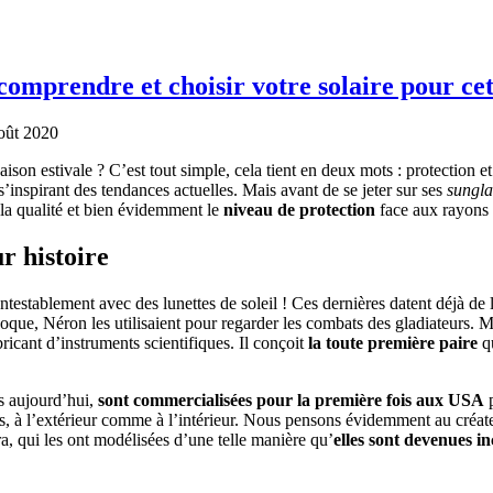
comprendre et choisir votre solaire pour cet
oût 2020
aison estivale ? C’est tout simple, cela tient en deux mots : protectio
s’inspirant des tendances actuelles. Mais avant de se jeter sur ses
sungla
 la qualité et bien évidemment le
niveau de protection
face aux rayons 
ur histoire
tablement avec des lunettes de soleil ! Ces dernières datent déjà de l
époque, Néron les utilisaient pour regarder les combats des gladiateurs. 
icant d’instruments scientifiques. Il conçoit
la toute première paire
qu
ns aujourd’hui,
sont commercialisées pour la première fois aux USA
p
is, à l’extérieur comme à l’intérieur. Nous pensons évidemment au créat
a, qui les ont modélisées d’une telle manière qu’
elles sont devenues i