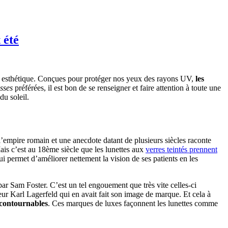
 été
n et esthétique. Conçues pour protéger nos yeux des rayons UV,
les
sses
préférées, il est bon de se renseigner et faire attention à toute une
du soleil.
’empire romain et une anecdote datant de plusieurs siècles raconte
Mais c’est au 18ème siècle que les lunettes aux
verres teintés prennent
i permet d’améliorer nettement la vision de ses patients en les
ar Sam Foster. C’est un tel engouement que très vite celles-ci
eur Karl Lagerfeld qui en avait fait son image de marque. Et cela à
ncontournables
. Ces marques de luxes façonnent les lunettes comme