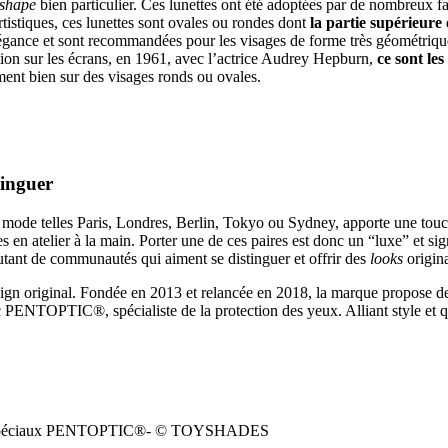
shape
bien particulier. Ces lunettes ont été adoptées par de nombreux
tistiques, ces lunettes sont ovales ou rondes dont
la partie supérieure 
élégance et sont recommandées pour les visages de forme très géométriqu
tion sur les écrans, en 1961, avec l’actrice Audrey Hepburn,
ce sont l
ement bien sur des visages ronds ou ovales.
tinguer
a mode telles Paris, Londres, Berlin, Tokyo ou Sydney, apporte une touch
es en atelier à la main. Porter une de ces paires est donc un “luxe” et s
ant de communautés qui aiment se distinguer et offrir des
looks
origina
gn original. Fondée en 2013 et relancée en 2018, la marque propose des 
 PENTOPTIC®, spécialiste de la protection des yeux. Alliant style et qu
erres spéciaux PENTOPTIC®️- © TOYSHADES