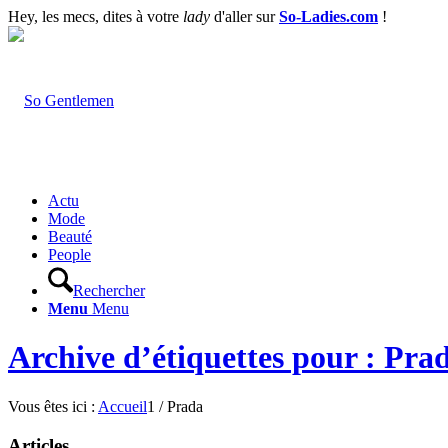
Hey, les mecs, dites à votre
lady
d'aller sur
So-Ladies.com
!
Actu
Mode
Beauté
People
Rechercher
Menu
Menu
Archive d’étiquettes pour : Pra
Vous êtes ici :
Accueil
1
/
Prada
Articles