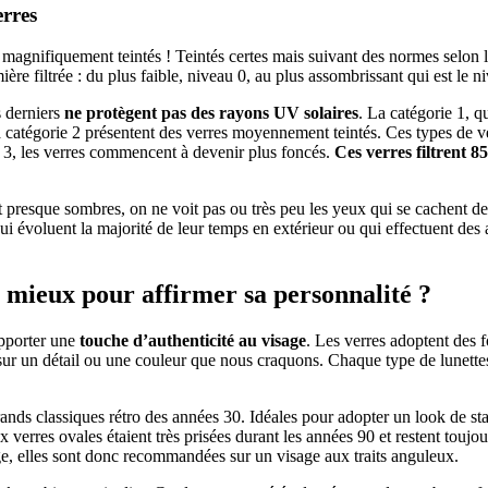
erres
res magnifiquement teintés ! Teintés certes mais suivant des normes se
ère filtrée : du plus faible, niveau 0, au plus assombrissant qui est le n
s derniers
ne protègent pas des rayons UV solaires
. La catégorie 1, q
a catégorie 2 présentent des verres moyennement teintés. Ces types de v
ie 3, les verres commencent à devenir plus foncés.
Ces verres filtrent 8
t presque sombres, on ne voit pas ou très peu les yeux qui se cachent de
ui évoluent la majorité de leur temps en extérieur ou qui effectuent des 
le mieux pour affirmer sa personnalité ?
apporter une
touche d’authenticité au visage
. Les verres adoptent des 
sur un détail ou une couleur que nous craquons. Chaque type de lunettes
rands classiques rétro des années 30. Idéales pour adopter un look de st
x verres ovales étaient très prisées durant les années 90 et restent touj
age, elles sont donc recommandées sur un visage aux traits anguleux.