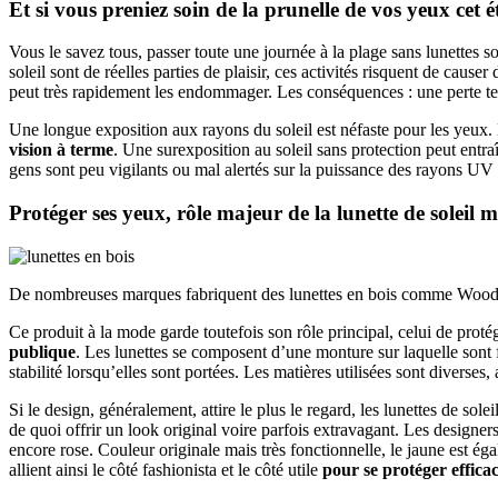
Et si vous preniez soin de la prunelle de vos yeux cet é
Vous le savez tous, passer toute une journée à la plage sans lunettes s
soleil sont de réelles parties de plaisir, ces activités risquent de cause
peut très rapidement les endommager. Les conséquences : une perte tem
Une longue exposition aux rayons du soleil est néfaste pour les yeux.
vision à terme
. Une surexposition au soleil sans protection peut entr
gens sont peu vigilants ou mal alertés sur la puissance des rayons UV
Protéger ses yeux, rôle majeur de la lunette de soleil
De nombreuses marques fabriquent des lunettes en bois comme Wo
Ce produit à la mode garde toutefois son rôle principal, celui de proté
publique
. Les lunettes se composent d’une monture sur laquelle sont 
stabilité lorsqu’elles sont portées. Les matières utilisées sont divers
Si le design, généralement, attire le plus le regard, les lunettes de sole
de quoi offrir un look original voire parfois extravagant. Les designer
encore rose. Couleur originale mais très fonctionnelle, le jaune est é
allient ainsi le côté fashionista et le côté utile
pour se protéger efficac