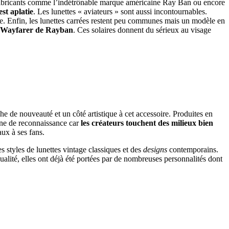
 fabricants comme l’indétrônable marque américaine Ray Ban ou encore
est aplatie
. Les lunettes « aviateurs » sont aussi incontournables.
e. Enfin, les lunettes carrées restent peu communes mais un modèle en
es Wayfarer de Rayban
. Ces solaires donnent du sérieux au visage
e de nouveauté et un côté artistique à cet accessoire. Produites en
igne de reconnaissance car
les créateurs touchent des milieux bien
ux à ses fans.
styles de lunettes vintage classiques et des
designs
contemporains.
alité, elles ont déjà été portées par de nombreuses personnalités dont