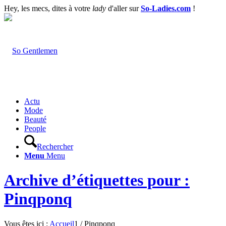
Hey, les mecs, dites à votre
lady
d'aller sur
So-Ladies.com
!
Actu
Mode
Beauté
People
Rechercher
Menu
Menu
Archive d’étiquettes pour :
Pinqponq
Vous êtes ici :
Accueil
1
/
Pinqponq