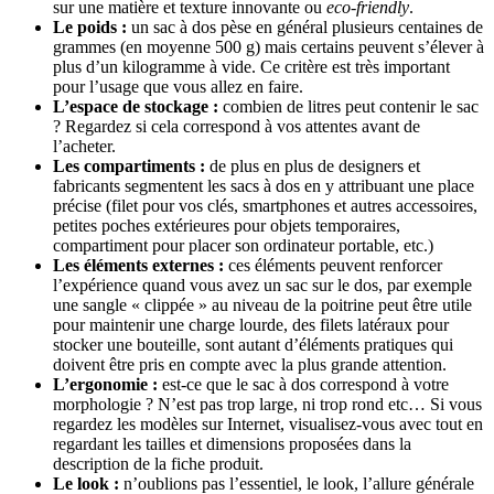
sur une matière et texture innovante ou
eco-friendly
.
Le poids :
un sac à dos pèse en général plusieurs centaines de
grammes (en moyenne 500 g) mais certains peuvent s’élever à
plus d’un kilogramme à vide. Ce critère est très important
pour l’usage que vous allez en faire.
L’espace de stockage :
combien de litres peut contenir le sac
? Regardez si cela correspond à vos attentes avant de
l’acheter.
Les compartiments :
de plus en plus de designers et
fabricants segmentent les sacs à dos en y attribuant une place
précise (filet pour vos clés, smartphones et autres accessoires,
petites poches extérieures pour objets temporaires,
compartiment pour placer son ordinateur portable, etc.)
Les éléments externes :
ces éléments peuvent renforcer
l’expérience quand vous avez un sac sur le dos, par exemple
une sangle « clippée » au niveau de la poitrine peut être utile
pour maintenir une charge lourde, des filets latéraux pour
stocker une bouteille, sont autant d’éléments pratiques qui
doivent être pris en compte avec la plus grande attention.
L’ergonomie :
est-ce que le sac à dos correspond à votre
morphologie ? N’est pas trop large, ni trop rond etc… Si vous
regardez les modèles sur Internet, visualisez-vous avec tout en
regardant les tailles et dimensions proposées dans la
description de la fiche produit.
Le look :
n’oublions pas l’essentiel, le look, l’allure générale