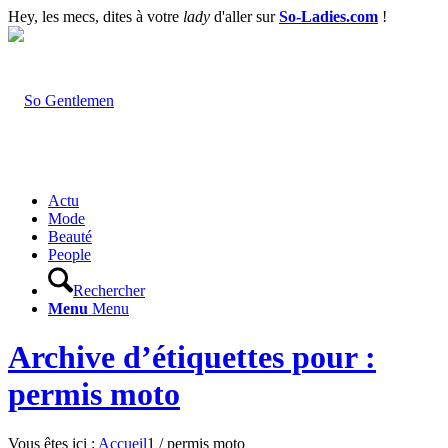
Hey, les mecs, dites à votre
lady
d'aller sur
So-Ladies.com
!
Actu
Mode
Beauté
People
Rechercher
Menu
Menu
Archive d’étiquettes pour :
permis moto
Vous êtes ici :
Accueil
1
/
permis moto