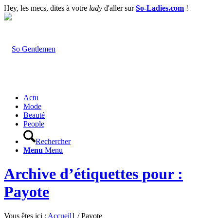
Hey, les mecs, dites à votre
lady
d'aller sur
So-Ladies.com
!
Actu
Mode
Beauté
People
Rechercher
Menu
Menu
Archive d’étiquettes pour :
Payote
Vous êtes ici :
Accueil
1
/
Payote