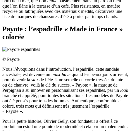
bord de la mer, que l’on
chille
paisiblement dans un parc ou bien
que l’on flâne à la terrasse d’un café. Plus résistantes, en matière
recyclée ou fabriquées avec des matériaux inédits, découvrez une
liste de marques de chaussures d’été à porter par temps chauds.
Payote : l’espadrille « Made in France »
colorée
© Payote
Nous l’évoquions dans l’introduction, l’espadrille, cette sandale
ancestrale, est devenue un
must-have
quand les beaux jours arrivent,
pour devenir la
star
de l’été. Une semelle en corde tressée, de jute
ou de chanvre, voilà la clé du succès. « Payote », la marque de
Perpignan a su innover en personnalisant ses espadrilles, par un
look
branché et apprêté, pour toutes les situations. Les modèles de Payote
ont été pensés pour tous les hommes. Authentique, confortable et
coloré, trois mots qui définissent très justement l’espadrille
« Payote ».
Pour la petite histoire, Olivier Gelly, son fondateur a offert à ce
produit ancestral une pointe de modernité et cela par un malentendu.