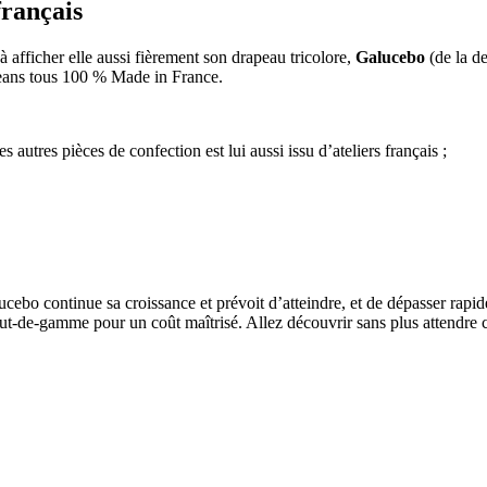
rançais
 à afficher elle aussi fièrement son drapeau tricolore,
Galucebo
(de la d
s jeans tous 100 % Made in France.
autres pièces de confection est lui aussi issu d’ateliers français ;
ucebo continue sa croissance et prévoit d’atteindre, et de dépasser rapi
haut-de-gamme pour un coût maîtrisé. Allez découvrir sans plus attendr