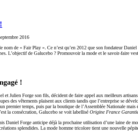
!
septembre 2016
le nom de « Fair Play ». Ce n’est qu’en 2012 que son fondateur Daniel F
es. L’objectif de Galucebo ? Promouvoir la mode et le savoir-faire vest
engagé !
el et Julien Forge son fils, décident de faire appel aux meilleurs artisan
oupes des vêtements plaisent aux clients tandis que l’entreprise se déve
s un premier temps, puis par la boutique de l’Assemblée Nationale mais
t la consécration, Galucebo se voit labellisé
Origine France Garanti
mais Daniel Forge anticipe déjà la prochaine utilisation d’une laine de 
s créations splendides. La mode homme tricolore tient une nouvelle pépit