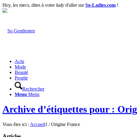
Hey, les mecs, dites à votre
lady
d'aller sur
So-Ladies.com
!
Actu
Mode
Beauté
People
Rechercher
Menu
Menu
Archive d’étiquettes pour : Ori
Vous êtes ici :
Accueil
1
/
Origine France
Articles