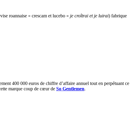
evise roannaise « crescam et lucebo »
je croîtrai et je luirai
) fabrique
dement 400 000 euros de chiffre d’affaire annuel tout en perpétuant ce
e cette marque coup de cœur de
So Gentlemen
.