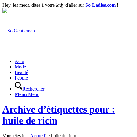
Hey, les mecs, dites à votre
lady
d'aller sur
So-Ladies.com
!
Actu
Mode
Beauté
People
Rechercher
Menu
Menu
Archive d’étiquettes pour :
huile de ricin
Vous êtes ici :
Accueil
1
/
huile de ricin