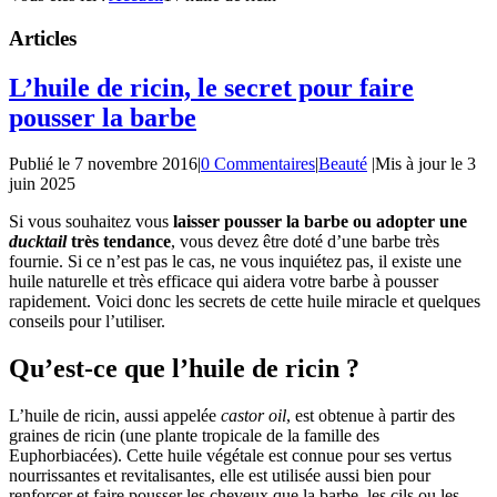
Articles
L’huile de ricin, le secret pour faire
pousser la barbe
Publié le
7 novembre 2016
|
0 Commentaires
|
Beauté
|
Mis à jour le
3
juin 2025
Si vous souhaitez vous
laisser pousser la barbe ou adopter une
ducktail
très tendance
, vous devez être doté d’une barbe très
fournie. Si ce n’est pas le cas, ne vous inquiétez pas, il existe une
huile naturelle et très efficace qui aidera votre barbe à pousser
rapidement. Voici donc les secrets de cette huile miracle et quelques
conseils pour l’utiliser.
Qu’est-ce que l’huile de ricin ?
L’huile de ricin, aussi appelée
castor oil
, est obtenue à partir des
graines de ricin (une plante tropicale de la famille des
Euphorbiacées). Cette huile végétale est connue pour ses vertus
nourrissantes et revitalisantes, elle est utilisée aussi bien pour
renforcer et faire pousser les cheveux que la barbe, les cils ou les